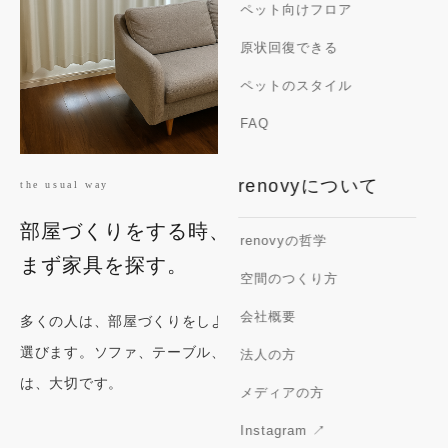
ペット向けフロア
原状回復できる
ペットのスタイル
FAQ
renovyについて
the usual way
部屋づくりをする時、
renovyの哲学
まず家具を探す。
空間のつくり方
会社概要
多くの人は、部屋づくりをしようと思ったとき、まず家具を
選びます。ソファ、テーブル、照明、ラグ。もちろん家具
法人の方
は、大切です。
メディアの方
Instagram ↗